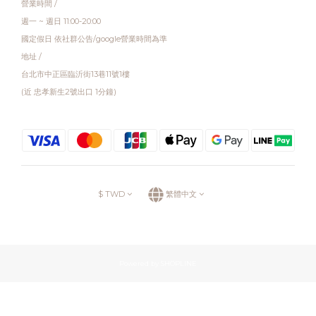
營業時間 /
週一 ~ 週日 11:00-20:00
國定假日 依社群公告/google營業時間為準
地址 /
台北市中正區臨沂街13巷11號1樓
(近 忠孝新生2號出口 1分鐘)
$
TWD
繁體中文
Powered by SHOPLINE