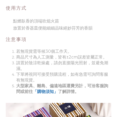
使用方式
點燃臥香的頂端吹熄火苗
放置於香器皿便能細細品味絕妙芬芳的香韻
注意事項
若無現貨需等候30個工作天。
商品尺寸為人工測量，皆有±2cm誤差皆屬正常。
請置於陰涼乾燥處，請勿直接陽光照射，並避免潮
濕。
下單將視同可接受預購流程，如有急需可詢問客服
有無現貨。
大型家具、離島、偏遠地區運費另計，可洽客服詢
問或前往
「購物須知」
了解詳情。