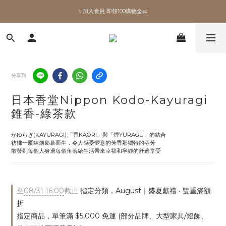
✨加入會員 即領100購物金🎫
✨加入會員 即領100購物金🎫
全館滿額現折🔥
加拿大Umbra．買千送百🎫
分享到
✨加入會員 即領100購物金🎫
日本香堂Nippon Kodo-Kayuragi
錐香-綠茶款
かゆらぎ(KAYURAGI):「香KAORI」與「煙YURAGU」的結合
彷彿一屢幽烟裊裊而生，令人感受愜意的芳香那獨特的芬芳
散發到每個人身邊每個角落給生活帶來幸福和寧靜的舒適享受
至
08/31 16:00
截止
指定分類，August｜盛夏獻禮 ‧ 雙重滿額
折
指定商品，單筆滿 $5,000 免運 (部分品牌、大型家具/燈飾、