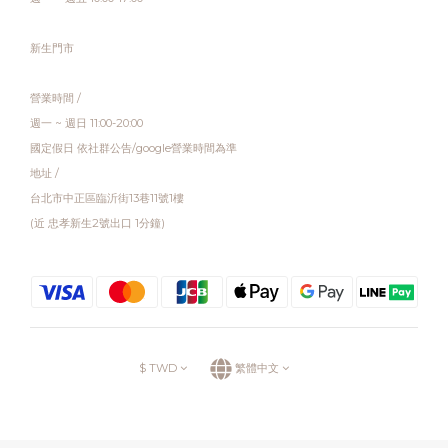
新生門市
營業時間 /
週一 ~ 週日 11:00-20:00
國定假日 依社群公告/google營業時間為準
地址 /
台北市中正區臨沂街13巷11號1樓
(近 忠孝新生2號出口 1分鐘)
$
TWD
繁體中文