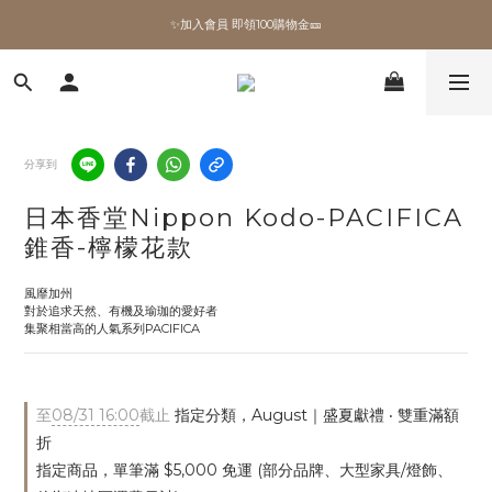
✨加入會員 即領100購物金🎫
✨加入會員 即領100購物金🎫
全館滿額現折🔥
加拿大Umbra．買千送百🎫
分享到
✨加入會員 即領100購物金🎫
日本香堂Nippon Kodo-PACIFICA
錐香-檸檬花款
風靡加州 
對於追求天然、有機及瑜珈的愛好者
集聚相當高的人氣系列PACIFICA
至
08/31 16:00
截止
指定分類，August｜盛夏獻禮 ‧ 雙重滿額
折
指定商品，單筆滿 $5,000 免運 (部分品牌、大型家具/燈飾、