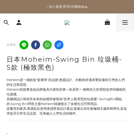
✨加入會員 即領100購物金🎫
✨加入會員 即領100購物金🎫
全館滿額現折🔥
加拿大Umbra．買千送百🎫
分享到
✨加入會員 即領100購物金🎫
日本Moheim-Swing Bin 垃圾桶-
S款 (極致黑色)
Moheim是一個創造“新標準”的品牌,透過設計、外觀和舒適來豐富擁有它們的人們
的生活和思想。
Moheim的故事是由品牌最具代表性的第一款原型:一個將自己的理想追求到極致的
垃圾桶,
其極簡設計和前所未有的結構而被譽為“世界上最漂亮的垃圾桶”-SwingBin開始
的,Swing Bin問世之後Moheim陸續推出了各種生活空間用品,
從餐具到家具,透過貼近使用者感受來設計產品,發展出崇尚著極簡主義和簡單性,並追
求提升日常生活品質、完美融入人們生活的物件。