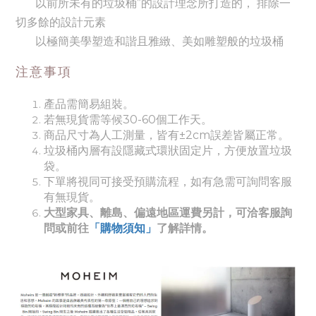
以前所未有的垃圾桶”的設計理念所打造的，
排除一
切多餘的設計元素
以極簡美學塑造和諧且雅緻、美如雕塑般的垃圾桶
注意事項
產品需簡易組裝。
若無現貨需等候30-60個工作天。
商品尺寸為人工測量，皆有±2cm誤差皆屬正常。
垃圾桶內層有設隱藏式環狀固定片，方便放置垃圾
袋。
下單將視同可接受預購流程，如有急需可詢問客服
有無現貨。
大型家具、離島、偏遠地區運費另計，可洽客服詢
問或前往
「購物須知」
了解詳情。