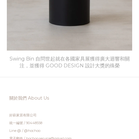
Swing Bin 自問世起就在各國家具展獲得廣大迴響和關
注，並獲得 GOOD DESIGN 設計大獎的殊榮
關於我們 About Us
好萩家居有限公司
統一編號 / 90448558
Line @ / @hochoo
電子郵件 / hochoo.service@gmail.com