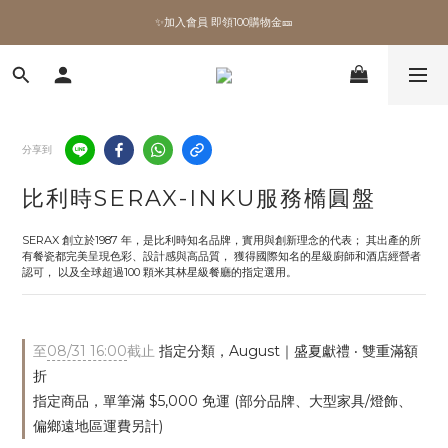
✨加入會員 即領100購物金🎫
✨加入會員 即領100購物金🎫
全館滿額現折🔥
加拿大Umbra．買千送百🎫
分享到
✨加入會員 即領100購物金🎫
比利時SERAX-INKU服務橢圓盤
SERAX 創立於1987 年，是比利時知名品牌，實用與創新理念的代表； 其出產的所
有餐瓷都完美呈現色彩、設計感與高品質， 獲得國際知名的星級廚師和酒店經營者
認可， 以及全球超過100 顆米其林星級餐廳的指定選用。
至
08/31 16:00
截止
指定分類，August｜盛夏獻禮 ‧ 雙重滿額
折
指定商品，單筆滿 $5,000 免運 (部分品牌、大型家具/燈飾、
偏鄉遠地區運費另計)