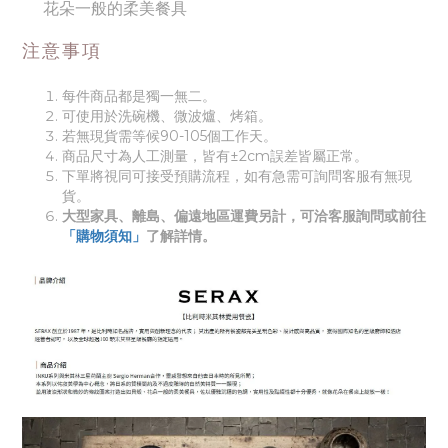
花朵一般的柔美餐具
注意事項
每件商品都是獨一無二。
可使用於洗碗機、微波爐、烤箱。
若無現貨需等候90-105個工作天。
商品尺寸為人工測量，皆有±2cm誤差皆屬正常。
下單將視同可接受預購流程，如有急需可詢問客服有無現
貨。
大型家具、離島、偏遠地區運費另計，可洽客服詢問或前往
「購物須知」
了解詳情。