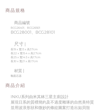
商品規格
商品編號
BCG26401、BCG26501
BCG28001、
BCG28101
尺寸
|
長19 x 寬13 x 高3.7cm
長22 x 寬15.4 x 高2.7cm
長25 x 寬14.5 x 高1.7cm
長30 x 寬21 x 高1.7cm
材質 |
釉面石器
商品介紹
INKU系列由米其林三星主廚設計
展現日系的質樸簡約及不過度雕琢的自然美特質
並用波浪形狀和微妙的條紋圖案打造出如貝殼