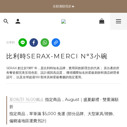
全館滿額現折🔥
✨加入會員 即領100購物金🎫
加拿大Umbra．買千送百🎫
✨加入會員 即領100購物金🎫
分享到
比利時SERAX-MERCI N°3小碗
SERAX 創立於1987 年，是比利時知名品牌，實用與創新理念的代表； 其出產的所
有餐瓷都完美呈現色彩、設計感與高品質， 獲得國際知名的星級廚師和酒店經營者
認可， 以及全球超過100 顆米其林星級餐廳的指定選用。
至
08/31 16:00
截止
指定商品，August｜盛夏獻禮 ‧ 雙重滿額
折
指定商品，單筆滿 $5,000 免運 (部分品牌、大型家具/燈飾、
偏鄉遠地區運費另計)