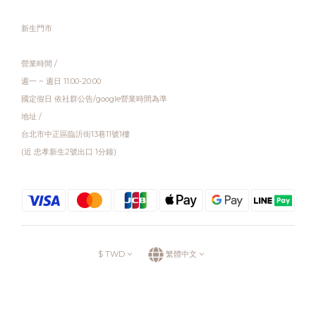
新生門市
營業時間 /
週一 ~ 週日 11:00-20:00
國定假日 依社群公告/google營業時間為準
地址 /
台北市中正區臨沂街13巷11號1樓
(近 忠孝新生2號出口 1分鐘)
$
TWD
繁體中文