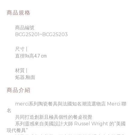
商品規格
商品編號
BCG25201~BCG25203
尺寸
|
直徑9x高4.7 cm
材質 |
炻器,釉面
商品介紹
merci系列陶瓷餐具與法國知名潮流選物店 Merci 聯
名
共同打造創新且極具個性的餐桌視覺
系列靈感來自美國設計大師 Russel Wright 的
“美國
現代餐具”