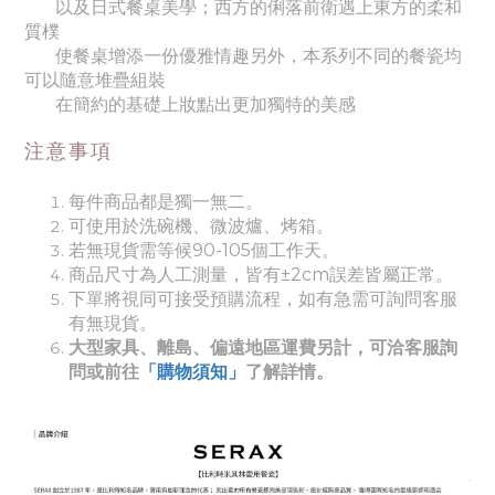
以及日式餐桌美學；西方的俐落前衛遇上東方的柔和
質樸
使餐桌增添一份優雅情趣
另外，本系列不同的餐瓷均
可以隨意堆疊組裝
在簡約的基礎上妝點出更加獨特的美感
注意事項
每件商品都是獨一無二。
可使用於洗碗機、微波爐、烤箱。
若無現貨需等候90-105個工作天。
商品尺寸為人工測量，皆有±2cm誤差皆屬正常。
下單將視同可接受預購流程，如有急需可詢問客服
有無現貨。
大型家具、離島、偏遠地區運費另計，可洽客服詢
問或前往
「購物須知」
了解詳情。