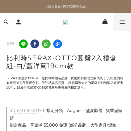
✨加入會員 即領100購物金🎫
✨加入會員 即領100購物金🎫
全館滿額現折🔥
加拿大Umbra．買千送百🎫
分享到
✨加入會員 即領100購物金🎫
比利時SERAX-OTTO圓盤2入禮盒
組-白/藍洋薊19cm款
SERAX 創立於1987 年，是比利時知名品牌，實用與創新理念的代表； 其出產的所
有餐瓷都完美呈現色彩、設計感與高品質， 獲得國際知名的星級廚師和酒店經營者
認可， 以及全球超過100 顆米其林星級餐廳的指定選用。
至
08/31 16:00
截止
指定分類，August｜盛夏獻禮 ‧ 雙重滿額
折
指定商品，單筆滿 $5,000 免運 (部分品牌、大型家具/燈飾、