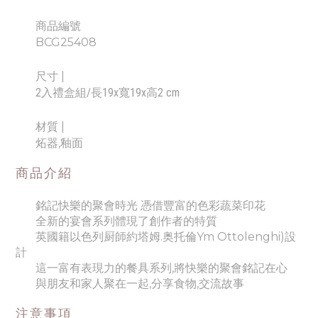
商品編號
BCG25408
尺寸
|
2⼊禮盒組/長19x寬19x高2 cm
材質 |
炻器,釉面
商品介紹
銘記快樂的聚會時光 憑借豐富的色彩蔬菜印花
全新的宴會系列體現了創作者的特質
英國籍以色列厨師約塔姆.奥托倫Ym Ottolenghi)設
計
這一富有表現力的餐具系列,將快樂的聚會銘記在心
與朋友和家人聚在一起,分享食物,交流故事
注意事項