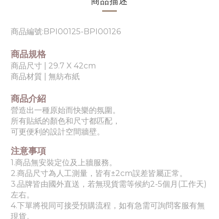
商品描述
商品編號:BPI00125-
BPI00126
商品規格
商品尺寸 | 29.7 X 42cm
商品材質 | 無紡布紙
商品介紹
營造出一種原始而快樂的氛圍。
所有貼紙的顏色和尺寸都匹配，
可更便利的設計空間牆壁。
注意事項
1.商品無安裝定位及上牆服務。
2.商品尺寸為人工測量，皆有±2cm誤差皆屬正常。
3.品牌皆由國外直送，若無現貨需等候約2-5個月(工作天)
左右。
4.下單將視同可接受預購流程，如有急需可詢問客服有無
現貨。