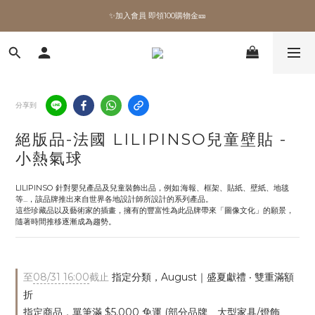
✨加入會員 即領100購物金🎫
✨加入會員 即領100購物金🎫
全館滿額現折🔥
加拿大Umbra．買千送百🎫
分享到
✨加入會員 即領100購物金🎫
絕版品-法國 LILIPINSO兒童壁貼 -
小熱氣球
LILIPINSO 針對嬰兒產品及兒童裝飾出品，例如:海報、框架、貼紙、壁紙、地毯
等...，該品牌推出來自世界各地設計師所設計的系列產品。
這些珍藏品以及藝術家的插畫，擁有的豐富性為此品牌帶來「圖像文化」的願景，
隨著時間推移逐漸成為趨勢。
至
08/31 16:00
截止
指定分類，August｜盛夏獻禮 ‧ 雙重滿額
折
指定商品，單筆滿 $5,000 免運 (部分品牌、大型家具/燈飾、