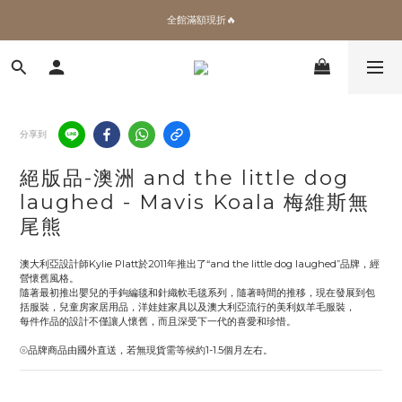
✨加入會員 即領100購物金🎫
全館滿額現折🔥
加拿大Umbra．買千送百🎫
✨加入會員 即領100購物金🎫
分享到
絕版品-澳洲 and the little dog
laughed - Mavis Koala 梅維斯無
尾熊
澳大利亞設計師Kylie Platt於2011年推出了“and the little dog laughed”品牌，經
營懷舊風格。 
隨著最初推出嬰兒的手鉤編毯和針織軟毛毯系列，隨著時間的推移，現在發展到包
括服裝，兒童房家居用品，洋娃娃家具以及澳大利亞流行的美利奴羊毛服裝，
每件作品的設計不僅讓人懷舊，而且深受下一代的喜愛和珍惜。
⦾品牌商品由國外直送，若無現貨需等候約1-1.5個月左右。