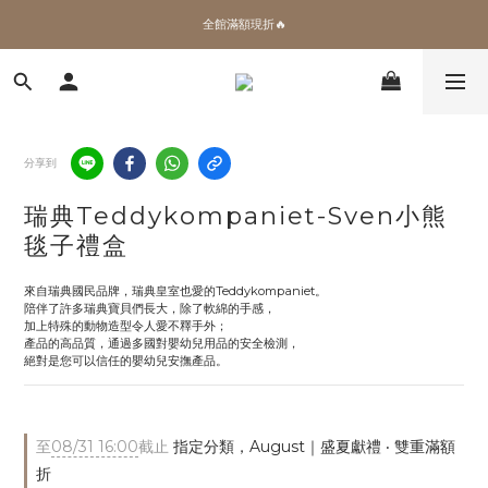
✨加入會員 即領100購物金🎫
全館滿額現折🔥
加拿大Umbra．買千送百🎫
✨加入會員 即領100購物金🎫
分享到
瑞典Teddykompaniet-Sven小熊
毯子禮盒
來自瑞典國民品牌，瑞典皇室也愛的Teddykompaniet。
陪伴了許多瑞典寶貝們長大，除了軟綿的手感，
加上特殊的動物造型令人愛不釋手外；
產品的高品質，通過多國對嬰幼兒用品的安全檢測，
絕對是您可以信任的嬰幼兒安撫產品。
至
08/31 16:00
截止
指定分類，August｜盛夏獻禮 ‧ 雙重滿額
折