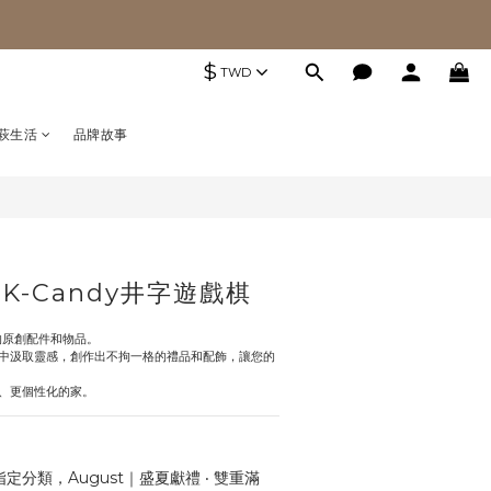
$
TWD
萩生活
品牌故事
K-Candy井字遊戲棋
的原創配件和物品。
中汲取靈感，創作出不拘一格的禮品和配飾，讓您的
、更個性化的家。
定分類，August｜盛夏獻禮 ‧ 雙重滿