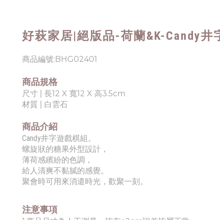
好萩家居|
絕版品-荷蘭&K-Candy
商品編號:
BHG02401
商品規格
尺寸 | 長
12 X 寬12 X 高3.5cm
材質 |
白雲石
商品介紹
Candy井字遊戲棋
組。
螺旋狀的糖果外型設計，
薄荷感繽紛的色調，
給人清爽不黏膩的感覺。
聚會時可用來消遣時光，歡聚一刻。
注意事項