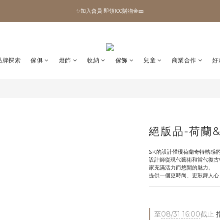
✨加入會員 即領100購物金🎫
✨加入會員 即領100購物金🎫
全館滿額現折🔥
加拿大Umbra．買千送百🎫
品牌探索
傢俱
燈飾
收納
傢飾
兒童
商業合作
好
✨加入會員 即領100購物金🎫
絕版品-荷蘭&
&K的設計體現荷蘭奇特酷感
設計師從現代藝術和當代復古
家充滿活力而悠閒的魅力。
提供一個更時尚、更鼓舞人心
至
08/31 16:00
截止
指