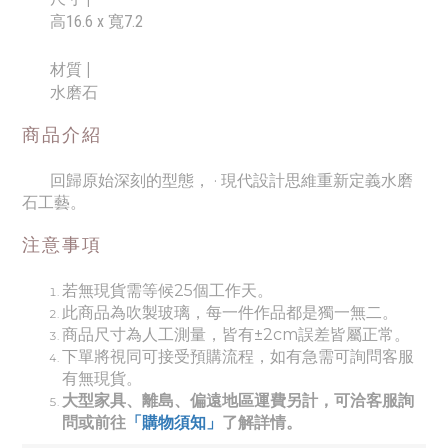
高16.6 x 寬7.2
材質 |
水磨石
商品介紹
回歸原始深刻的型態， · 現代設計思維重新定義水磨
石工藝。
注意事項
若無現貨需等候25個工作天。
此商品為吹製玻璃，每一件作品都是獨一無二。
商品尺寸為人工測量，皆有±2cm誤差皆屬正常。
下單將視同可接受預購流程，如有急需可詢問客服
有無現貨。
大型家具、離島、偏遠地區運費另計，可洽客服詢
問或前往
「購物須知」
了解詳情。