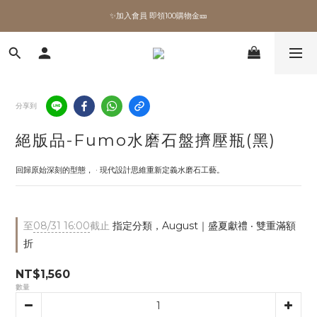
✨加入會員 即領100購物金🎫
✨加入會員 即領100購物金🎫
全館滿額現折🔥
加拿大Umbra．買千送百🎫
分享到
✨加入會員 即領100購物金🎫
絕版品-Fumo水磨石盤擠壓瓶(黑)
回歸原始深刻的型態， · 現代設計思維重新定義水磨石工藝。
至
08/31 16:00
截止
指定分類，August｜盛夏獻禮 ‧ 雙重滿額
折
NT$1,560
數量