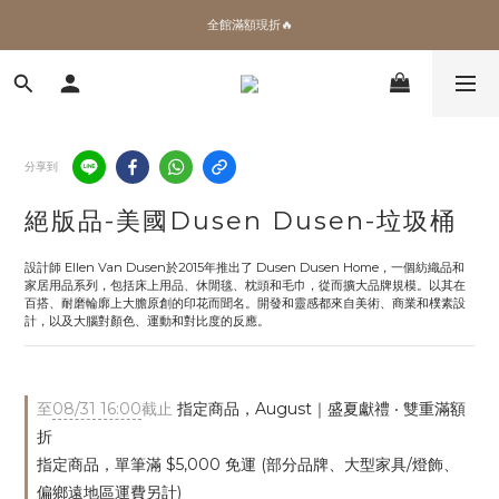
✨加入會員 即領100購物金🎫
全館滿額現折🔥
加拿大Umbra．買千送百🎫
✨加入會員 即領100購物金🎫
分享到
絕版品-美國Dusen Dusen-垃圾桶
設計師 Ellen Van Dusen於2015年推出了 Dusen Dusen Home，一個紡織品和
家居用品系列，包括床上用品、休閒毯、枕頭和毛巾，從而擴大品牌規模。以其在
百搭、耐磨輪廓上大膽原創的印花而聞名。開發和靈感都來自美術、商業和樸素設
計，以及大腦對顏色、運動和對比度的反應。
至
08/31 16:00
截止
指定商品，August｜盛夏獻禮 ‧ 雙重滿額
折
指定商品，單筆滿 $5,000 免運 (部分品牌、大型家具/燈飾、
偏鄉遠地區運費另計)