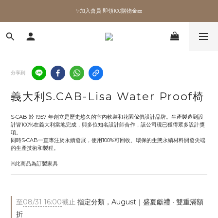
✨加入會員 即領100購物金🎫
✨加入會員 即領100購物金🎫
全館滿額現折🔥
加拿大Umbra．買千送百🎫
分享到
✨加入會員 即領100購物金🎫
義大利S.CAB-Lisa Water Proof椅
S•CAB 於 1957 年創立是歷史悠久的室內軟裝和花園傢俱設計品牌。生產製造到設
計皆100%在義大利當地完成，與多位知名設計師合作，該公司現已獲得眾多設計獎
項。
同時S•CAB一直專注於永續發展，使用100%可回收、環保的生態永續材料開發尖端
的生產技術和製程。
※此商品為訂製家具
至
08/31 16:00
截止
指定分類，August｜盛夏獻禮 ‧ 雙重滿額
折