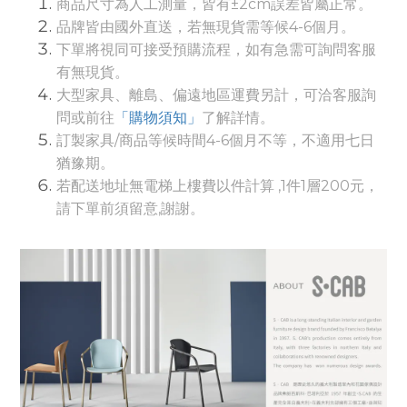
商品尺寸為人工測量，皆有±2cm誤差皆屬正常。
品牌皆由國外直送，若無現貨需等候4-6個月。
下單將視同可接受預購流程，如有急需可詢問客服
有無現貨。
大型家具、離島、偏遠地區運費另計，可洽客服詢
問或前往
「購物須知」
了解詳情。
訂製家具/商品等候時間4-6個月不等，不適用七日
猶豫期。
若配送地址無電梯上樓費以件計算 ,1件1層200元，
請下單前須留意,謝謝。