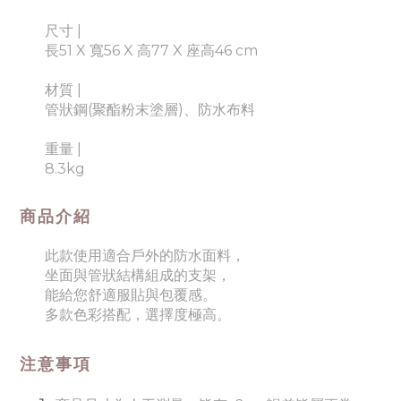
尺寸 |
長51 X 寬56 X 高77 X 座高46 cm
材質 |
管狀鋼(聚酯粉末塗層)、防水布料
重量 |
8.3kg
商品介紹
此款使用適合戶外的防水面料
，
坐面與管狀結構組成的支架
，
能給您舒適服貼與包覆感
。
多款色彩搭配
，
選擇度極高
。
注意事項