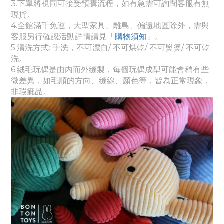
3.下單將視同可接受預購流程，如有急需可詢問客服有無
現貨。
4.全館滿千免運，大型家具、離島、偏遠地區除外，需與
客服另行確認活動詳情請見
「購物須知」
。
5.
清洗方式: 手洗，
不可漂白/ 不可烘乾/ 不可熨燙/ 不可乾
洗。
6.絨毛玩偶是由內而外縫製，每個玩偶成型可能會稍有些
微差異，
如毛順的方向、縫線、顏色等，皆為正常現象，
非瑕疵品。