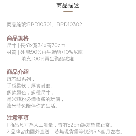
商品描述
商品編號:
BPD10301、BPD10302
商品規格
尺寸 |
長41x寬34x高70cm
材質 |
外層:90%再生聚酯+10%尼龍
填充:100%再生聚酯纖維
商品介紹
燈芯絨系列，
手感柔軟，厚實耐磨。
多款顏色，多種尺寸，
是米菲粉必備收藏的玩偶，
讓米菲兔陪伴你的生活。
注意事項
1.商品尺寸為人工測量，皆有±2cm誤差皆屬正常。
2.品牌皆由國外直送，若無現貨需等候約3-5個月左右。