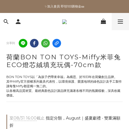
✨加入會員 即領100購物金🎫
全館滿額現折🔥
加拿大Umbra．買千送百🎫
✨加入會員 即領100購物金🎫
分享到
荷蘭BON TON TOYS-Miffy米菲兔
ECO燈芯絨填充玩偶-70cm款
BON TON TOYS以「為孩子們帶來幸福」為構思、於1933年在荷蘭創立品牌。 
其中Miffy官方授權系列最具代表性，以環境保護、愛護地球的綠色設計及手工製作
讓每隻Miffy都是獨一無二的。 
以各種高品質材質、最經典顏色設計讓品牌充滿著各種不同的氛圍樣貌，深具收藏
價值。
至
08/31 16:00
截止
指定分類，August｜盛夏獻禮 ‧ 雙重滿額
折