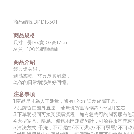
商品編號:
BPD15301
商品規格
尺寸 | 長19x寬10x高12cm
材質 |
100%聚酯纖維
商品介紹
經典燈芯絨，
觸感柔軟，材質厚實耐磨，
為你的日常增添美好回憶。
注意事項
1.商品尺寸為人工測量，皆有±2cm誤差皆屬正常。
2.品牌皆由國外直送，若無現貨需等候約3-5個月左右。
3.下單將視同可接受預購流程，如有急需可詢問客服有無
4.
大型家具、離島、偏遠地區運費另計，可洽客服詢問或
5.
清洗方式: 手洗，
不可漂白/ 不可烘乾/ 不可熨燙/ 不可