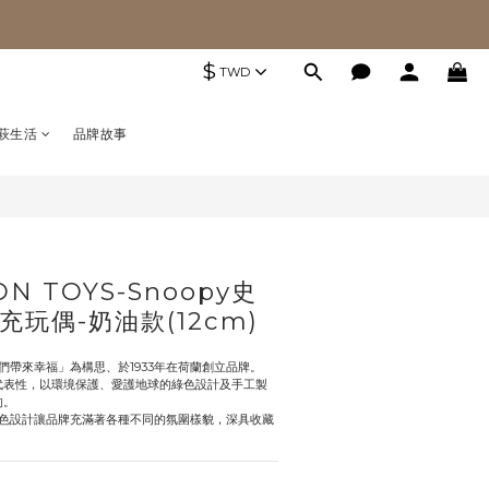
$
TWD
萩生活
品牌故事
N TOYS-Snoopy史
玩偶-奶油款(12cm)
孩子們帶來幸福」為構思、於1933年在荷蘭創立品牌。 
具代表性，以環境保護、愛護地球的綠色設計及手工製
。 
色設計讓品牌充滿著各種不同的氛圍樣貌，深具收藏