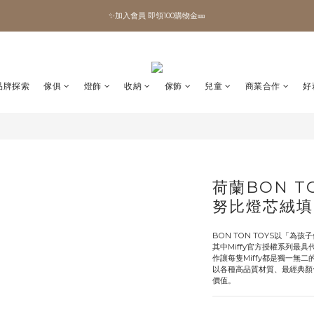
✨加入會員 即領100購物金🎫
✨加入會員 即領100購物金🎫
全館滿額現折🔥
加拿大Umbra．買千送百🎫
品牌探索
傢俱
燈飾
收納
傢飾
兒童
商業合作
好
✨加入會員 即領100購物金🎫
荷蘭BON TO
努比燈芯絨填充
BON TON TOYS以「為
其中Miffy官方授權系列最
作讓每隻Miffy都是獨一無二的
以各種高品質材質、最經典顏
價值。