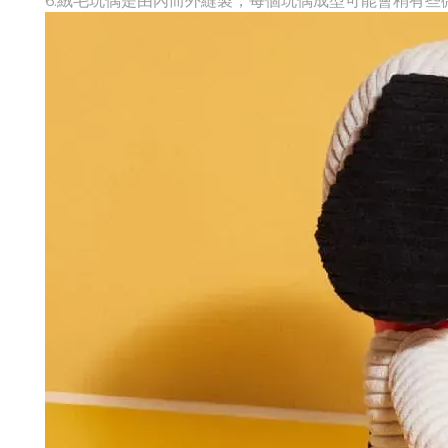
6.絨毛玩偶是由內而外縫製，每個玩偶成型可能會稍有些