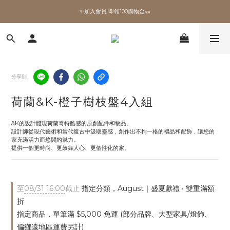
✨加入會員 即領100購物金🎫
✨加入會員 即領100購物金🎫
全館滿額現折🔥
加拿大Umbra．買千送百🎫
分享到
✨加入會員 即領100購物金🎫
荷蘭&K-橙子樹枝盤4入組
&K的設計體現荷蘭奇特酷感的原創配件和物品。
設計師從現代藝術和當代復古中汲取靈感，創作出不拘一格的禮品和配飾，讓您的
家充滿活力而悠閒的魅力。
提供一個更時尚、更鼓舞人心、更個性化的家。
至
08/31 16:00
截止
指定分類，August｜盛夏獻禮 ‧ 雙重滿額
折
指定商品，單筆滿 $5,000 免運 (部分品牌、大型家具/燈飾、
偏鄉遠地區運費另計)