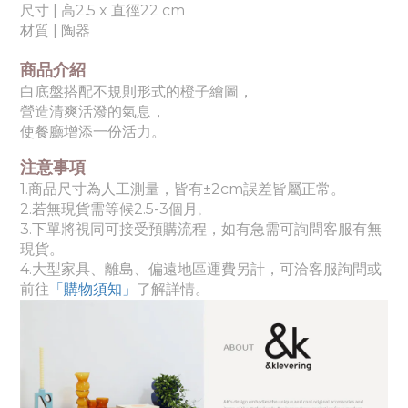
尺寸 |
高2.5 x 直徑22 cm
材質 | 陶器
商品介紹
白底盤搭配不規則形式的橙子繪圖，
營造清爽活潑的氣息，
使餐廳增添一份活力。
注意事項
1.商品尺寸為人工測量，皆有±2cm誤差皆屬正常。
2.若無現貨需等候
2.5-3個月
。
3.下單將視同可接受預購流程，如有急需可詢問客服有無
現貨。
4.
大
型家具、離島、偏遠地區運費另計，可洽客服詢問或
前往
「購物須知」
了解詳情。