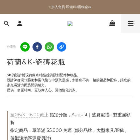
✨加入會員 即領100購物金🎫
✨加入會員 即領100購物金🎫
全館滿額現折🔥
加拿大Umbra．買千送百🎫
分享到
✨加入會員 即領100購物金🎫
荷蘭&K-瓷磚花瓶
&K的設計體現荷蘭奇特酷感的原創配件和物品。
設計師從現代藝術和當代復古中汲取靈感，創作出不拘一格的禮品和配飾，讓您的
家充滿活力而悠閒的魅力。
提供一個更時尚、更鼓舞人心、更個性化的家。
至
08/31 16:00
截止
指定分類，August｜盛夏獻禮 ‧ 雙重滿額
折
指定商品，單筆滿 $5,000 免運 (部分品牌、大型家具/燈飾、
偏鄉遠地區運費另計)