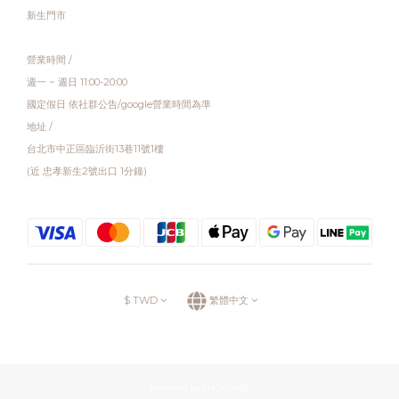
新生門市
營業時間 /
週一 ~ 週日 11:00-20:00
國定假日 依社群公告/google營業時間為準
地址 /
台北市中正區臨沂街13巷11號1樓
(近 忠孝新生2號出口 1分鐘)
$
TWD
繁體中文
Powered by SHOPLINE