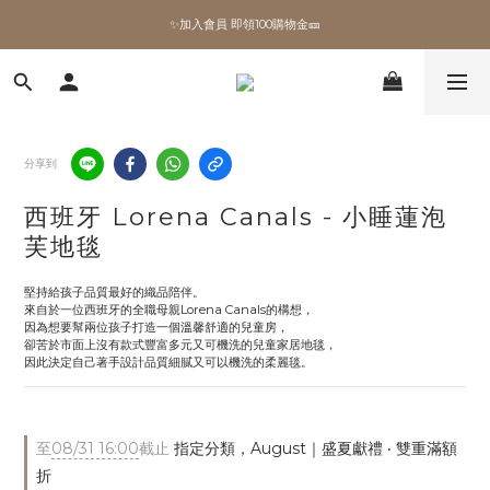
✨加入會員 即領100購物金🎫
✨加入會員 即領100購物金🎫
全館滿額現折🔥
加拿大Umbra．買千送百🎫
分享到
✨加入會員 即領100購物金🎫
西班牙 Lorena Canals - 小睡蓮泡
芙地毯
堅持給孩子品質最好的織品陪伴。
來自於一位西班牙的全職母親Lorena Canals的構想，
因為想要幫兩位孩子打造一個溫馨舒適的兒童房，
卻苦於市面上沒有款式豐富多元又可機洗的兒童家居地毯，
因此決定自己著手設計品質細膩又可以機洗的柔麗毯。
至
08/31 16:00
截止
指定分類，August｜盛夏獻禮 ‧ 雙重滿額
折