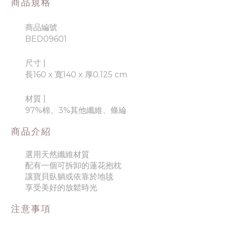
商品規格
商品編號
BED09601
尺寸 |
長160 x 寬140 x 厚0.125 cm
材質
|
97%棉、3%其他纖維、條綸
商品介紹
選用天然纖維材質
配有一個可拆卸的蓮花抱枕
讓寶貝臥躺或依靠於地毯
享受美好的放鬆時光
注意事項