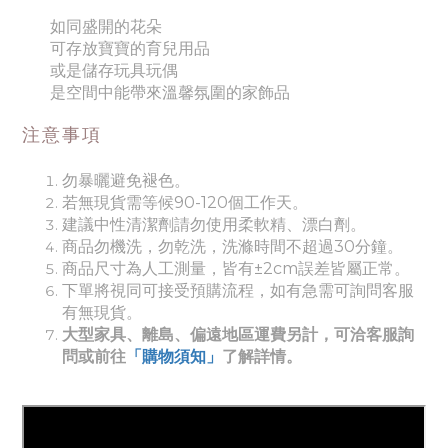
如同盛開的花朵
可存放寶寶的育兒用品
或是儲存玩具玩偶
是空間中能帶來溫馨氛圍的家飾品
注意事項
勿暴曬避免褪色。
若無現貨需等候90-120個工作天。
建議中性清潔劑請勿使用柔軟精、漂白劑。
商品勿機洗，勿乾洗，洗滌時間不超過30分鐘。
商品尺寸為人工測量，皆有±2cm誤差皆屬正常。
下單將視同可接受預購流程，如有急需可詢問客服
有無現貨。
大型家具、離島、偏遠地區運費另計，可洽客服詢
問或前往
「購物須知」
了解詳情。