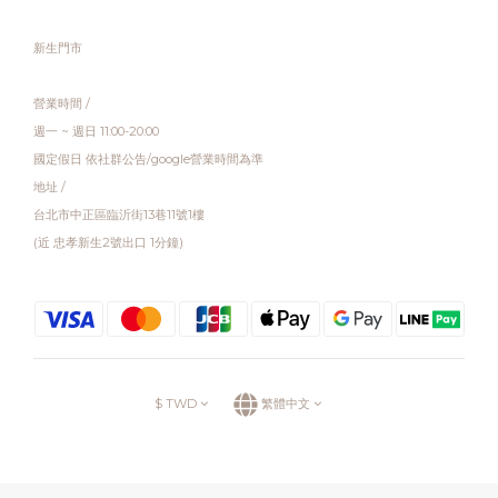
新生門市
營業時間 /
週一 ~ 週日 11:00-20:00
國定假日 依社群公告/google營業時間為準
地址 /
台北市中正區臨沂街13巷11號1樓
(近 忠孝新生2號出口 1分鐘)
$
TWD
繁體中文