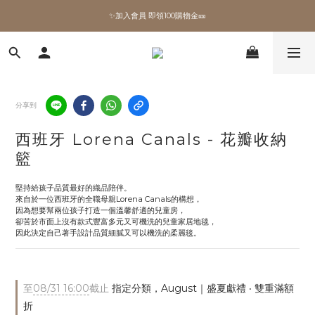
✨加入會員 即領100購物金🎫
✨加入會員 即領100購物金🎫
全館滿額現折🔥
加拿大Umbra．買千送百🎫
分享到
✨加入會員 即領100購物金🎫
西班牙 Lorena Canals - 花瓣收納
籃
堅持給孩子品質最好的織品陪伴。
來自於一位西班牙的全職母親Lorena Canals的構想，
因為想要幫兩位孩子打造一個溫馨舒適的兒童房，
卻苦於市面上沒有款式豐富多元又可機洗的兒童家居地毯，
因此決定自己著手設計品質細膩又可以機洗的柔麗毯。
至
08/31 16:00
截止
指定分類，August｜盛夏獻禮 ‧ 雙重滿額
折