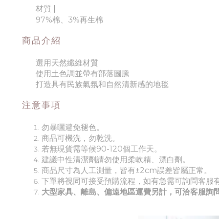
材質
|
97%棉、3%再生棉
商品介紹
選用天然纖維材質
使用土色調並帶有部落圖騰
打造具有民族氣氛和自然清新感的地毯
注意事項
勿暴曬避免褪色。
商品可機洗，勿乾洗。
若無現貨需等候90-120個工作天。
建議中性清潔劑請勿使用柔軟精、漂白劑。
商品尺寸為人工測量，皆有±2cm誤差皆屬正常。
下單將視同可接受預購流程，如有急需可詢問客服
大型家具、離島、偏遠地區運費另計，可洽客服詢