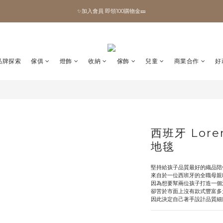
✨加入會員 即領100購物金🎫
✨加入會員 即領100購物金🎫
全館滿額現折🔥
加拿大Umbra．買千送百🎫
品牌探索
傢俱
燈飾
收納
傢飾
兒童
商業合作
好
✨加入會員 即領100購物金🎫
西班牙 Lore
地毯
堅持給孩子品質最好的織品陪
來自於一位西班牙的全職母親Lor
因為想要幫兩位孩子打造一個
卻苦於市面上沒有款式豐富多
因此決定自己著手設計品質細