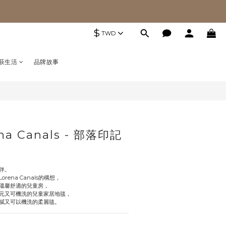
$
TWD
萩生活
品牌故事
na Canals - 部落印記
伴。
ena Canals的構想，
溫馨舒適的兒童房，
元又可機洗的兒童家居地毯，
膩又可以機洗的柔麗毯。