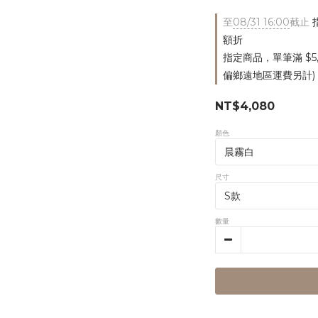
至
08/31 16:00
截止
指
額折
指定商品，單筆滿 $5
偏鄉遠地區運費另計)
NT$4,080
顏色
尺寸
數量