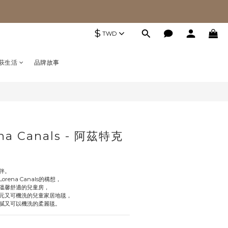
$
TWD
萩生活
品牌故事
na Canals - 阿茲特克
伴。
ena Canals的構想，
溫馨舒適的兒童房，
元又可機洗的兒童家居地毯，
膩又可以機洗的柔麗毯。