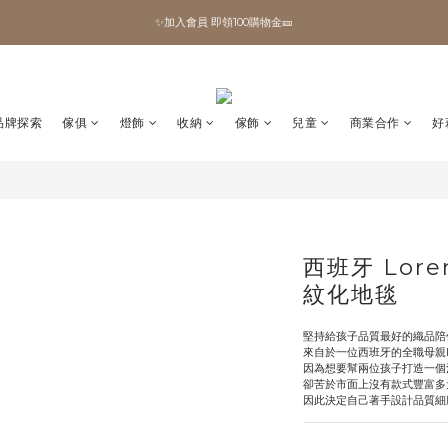
✨加入會員 即領100購物金🎫
✨加入會員 即領100購物金🎫
全館滿額現折🔥
加拿大Umbra．買千送百🎫
品牌探索
傢俱
燈飾
收納
傢飾
兒童
商業合作
好
✨加入會員 即領100購物金🎫
西班牙 Lore
紋化地毯
堅持給孩子品質最好的織品陪
來自於一位西班牙的全職母親Lor
因為想要幫兩位孩子打造一個
卻苦於市面上沒有款式豐富多
因此決定自己著手設計品質細