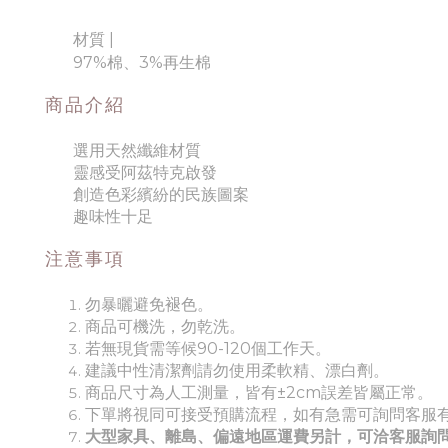
材質
|
97%棉、3%再生棉
商品介紹
選用天然纖維材質
靈感受阿茲特克啟發
創造色彩繽紛的民族圖案
趣味性十足
注意事項
勿暴曬避免褪色。
商品可機洗，勿乾洗。
若無現貨需等候90-120個工作天。
建議中性清潔劑請勿使用柔軟精、漂白劑。
商品尺寸為人工測量，皆有±2cm誤差皆屬正常。
下單將視同可接受預購流程，如有急需可詢問客服
大型家具、離島、偏遠地區運費另計，可洽客服詢