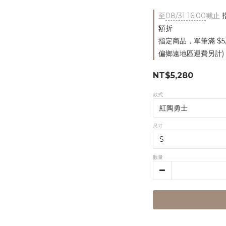
至
08/31 16:00
截止
指
額折
指定商品，單筆滿 $5
偏鄉遠地區運費另計)
NT$5,280
款式
尺寸
數量