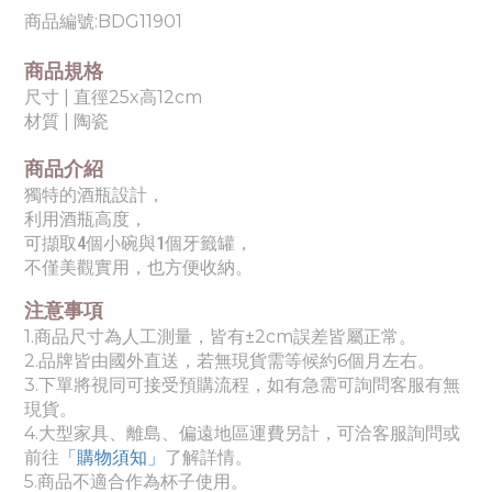
商品編號:
BDG11901
商品規格
尺寸 |
直徑25x高12cm
材質 |
陶瓷
商品介紹
獨特的酒瓶設計，
利用酒瓶高度，
可擷取4個小碗與1個牙籤罐，
不僅美觀實用，也方便收納。
注意事項
1.商品尺寸為人工測量，皆有±2cm誤差皆屬正常。
2.品牌皆由國外直送，若無現貨需等候約6個月左右。
3.下單將視同可接受預購流程，如有急需可詢問客服有無
現貨。
4.
大
型家具、離島、偏遠地區運費另計，可洽客服詢問或
前往
「購物須知」
了解詳情。
5.
商品不適合作為杯子使用。