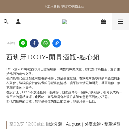
✨加入會員 即領100購物金🎫
✨加入會員 即領100購物金🎫
全館滿額現折🔥
加拿大Umbra．買千送百🎫
分享到
✨加入會員 即領100購物金🎫
西班牙DOIY-開胃酒瓶-點心組
DOIY於2009年在西班牙巴塞隆納的一間舊紡織廠成立，以此點作為根基，逐步開
始他們的創作之路。
他們為現代生活創造有靈魂的物件，無論是在度假、在家裡享受寧靜的雨後或與朋
友聚會，這樣的設計都能帶給你豐富的情感，讓平淡生活更加明亮，甚至給你一個
充滿喜悅的小日子。
在設計上，DOIY不放過任何一個細節，他們認為每一個微小的細節，都可以成為一
個巨大的靈感來源，也因此，商品總是會出現許多讓你意想不到的小巧思。
而他們最終的目標，無非是使你的生活能更好，即使只是一點點。
至
08/31 16:00
截止
指定分類，August｜盛夏獻禮 ‧ 雙重滿額