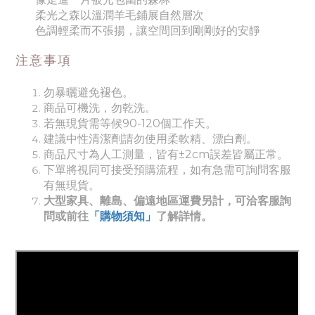
柔光之森以溫潤羊毛鋪展自然層次
色調輕柔而不張揚，讓空間回到剛剛好的安靜
注意事項
勿暴曬避免褪色。
商品可機洗，勿乾洗。
若無現貨需等候90-120個工作天。
建議中性清潔劑請勿使用柔軟精、漂白劑。
商品尺寸為人工測量，皆有±2cm誤差皆屬正常。
下單將視同可接受預購流程，如有急需可詢問客服
有無現貨。
大型家具、離島、偏遠地區運費另計，可洽客服詢
問或前往
「購物須知」
了解詳情。