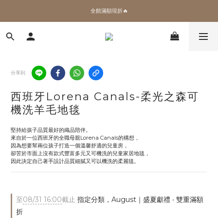
✨加入會員 即領100購物金🎫
全館滿額現折🔥
加拿大Umbra．買千送百🎫
✨加入會員 即領100購物金🎫
分享到
西班牙Lorena Canals-柔光之森可
機洗羊毛地毯
堅持給孩子品質最好的織品陪伴。
來自於一位西班牙的全職母親Lorena Canals的構想，
因為想要幫兩位孩子打造一個溫馨舒適的兒童房，
卻苦於市面上沒有款式豐富多元又可機洗的兒童家居地毯，
因此決定自己著手設計品質細膩又可以機洗的柔麗毯。
至
08/31 16:00
截止
指定分類，August｜盛夏獻禮 ‧ 雙重滿額
折