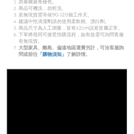
勿暴曬避免褪色。
商品可機洗，勿乾洗。
若無現貨需等候90-120個工作天。
建議中性清潔劑請勿使用柔軟精、漂白劑。
商品尺寸為人工測量，皆有±2cm誤差皆屬正常。
下單將視同可接受預購流程，如有急需可詢問客服
有無現貨。
大型家具、離島、偏遠地區運費另計，可洽客服詢
問或前往
「購物須知」
了解詳情。