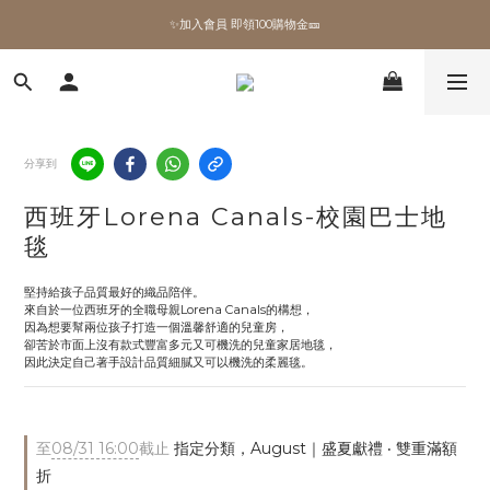
✨加入會員 即領100購物金🎫
✨加入會員 即領100購物金🎫
全館滿額現折🔥
加拿大Umbra．買千送百🎫
分享到
✨加入會員 即領100購物金🎫
西班牙Lorena Canals-校園巴士地
毯
堅持給孩子品質最好的織品陪伴。
來自於一位西班牙的全職母親Lorena Canals的構想，
因為想要幫兩位孩子打造一個溫馨舒適的兒童房，
卻苦於市面上沒有款式豐富多元又可機洗的兒童家居地毯，
因此決定自己著手設計品質細膩又可以機洗的柔麗毯。
至
08/31 16:00
截止
指定分類，August｜盛夏獻禮 ‧ 雙重滿額
折