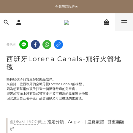
✨加入會員 即領100購物金🎫
全館滿額現折🔥
加拿大Umbra．買千送百🎫
✨加入會員 即領100購物金🎫
分享到
西班牙Lorena Canals-飛行火箭地
毯
堅持給孩子品質最好的織品陪伴。
來自於一位西班牙的全職母親Lorena Canals的構想，
因為想要幫兩位孩子打造一個溫馨舒適的兒童房，
卻苦於市面上沒有款式豐富多元又可機洗的兒童家居地毯，
因此決定自己著手設計品質細膩又可以機洗的柔麗毯。
至
08/31 16:00
截止
指定分類，August｜盛夏獻禮 ‧ 雙重滿額
折