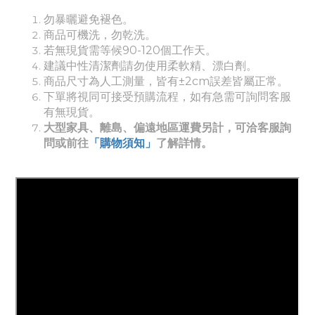
勿暴曬避免褪色。
商品可機洗，勿乾洗。
若無現貨需等候90-120個工作天。
建議中性清潔劑請勿使用柔軟精、漂白劑。
商品尺寸為人工測量，皆有±2cm誤差皆屬正常。
下單將視同可接受預購流程，如有急需可詢問客服
有無現貨。
大型家具、離島、偏遠地區運費另計，可洽客服詢
問或前往
「購物須知」
了解詳情。