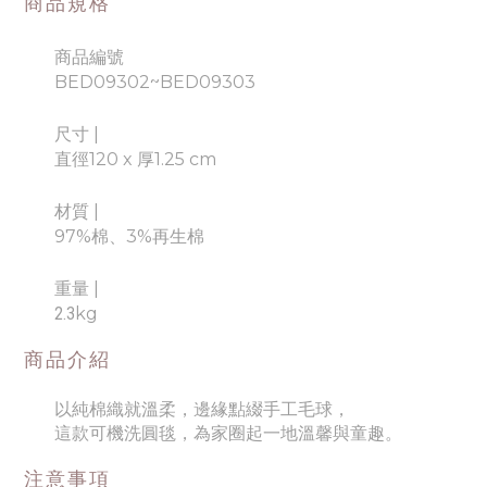
商品規格
商品編號
BED09302~
BED09303
尺寸 |
直徑120 x 厚1.25 cm
材質
|
97%棉、3%再生棉
重量
|
2.3
kg
商品介紹
以純棉織就溫柔，邊緣點綴手工毛球，
這款可機洗圓毯，為家圈起一地溫馨與童趣。
注意事項