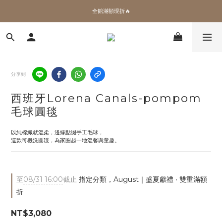
✨加入會員 即領100購物金🎫
全館滿額現折🔥
加拿大Umbra．買千送百🎫
✨加入會員 即領100購物金🎫
分享到
西班牙Lorena Canals-pompom
毛球圓毯
以純棉織就溫柔，邊緣點綴手工毛球，
這款可機洗圓毯，為家圈起一地溫馨與童趣。
至
08/31 16:00
截止
指定分類，August｜盛夏獻禮 ‧ 雙重滿額
折
NT$3,080