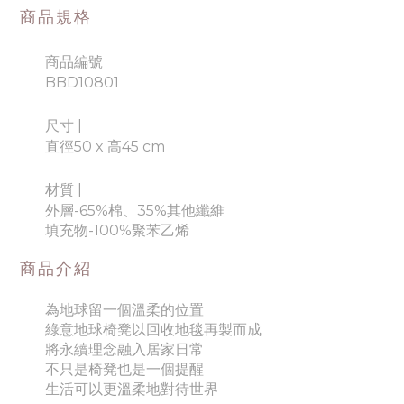
商品規格
商品編號
BBD10801
尺寸 |
直徑50 x 高45 cm
材質
|
外層-65%棉、35%其他纖維
填充物-100%聚苯乙烯
商品介紹
為地球留一個溫柔的位置
綠意地球椅凳以回收地毯再製而成
將永續理念融入居家日常
不只是椅凳也是一個提醒
生活可以更溫柔地對待世界