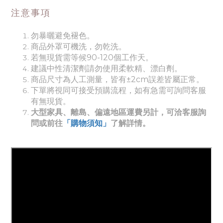
注意事項
勿暴曬避免褪色。
商品外罩可機洗，勿乾洗。
若無現貨需等候90-120個工作天。
建議中性清潔劑請勿使用柔軟精、漂白劑。
商品尺寸為人工測量，皆有±2cm誤差皆屬正常。
下單將視同可接受預購流程，如有急需可詢問客服
有無現貨。
大型家具、離島、偏遠地區運費另計，可洽客服詢
問或前往
「購物須知」
了解詳情。