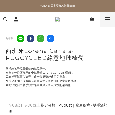
✨加入會員 即領100購物金🎫
✨加入會員 即領100購物金🎫
全館滿額現折🔥
加拿大Umbra．買千送百🎫
分享到
✨加入會員 即領100購物金🎫
西班牙Lorena Canals-
RUGCYCLED綠意地球椅凳
堅持給孩子品質最好的織品陪伴。
來自於一位西班牙的全職母親Lorena Canals的構想，
因為想要幫兩位孩子打造一個溫馨舒適的兒童房，
卻苦於市面上沒有款式豐富多元又可機洗的兒童家居地毯，
因此決定自己著手設計品質細膩又可以機洗的柔麗毯。
至
08/31 16:00
截止
指定分類，August｜盛夏獻禮 ‧ 雙重滿額
折