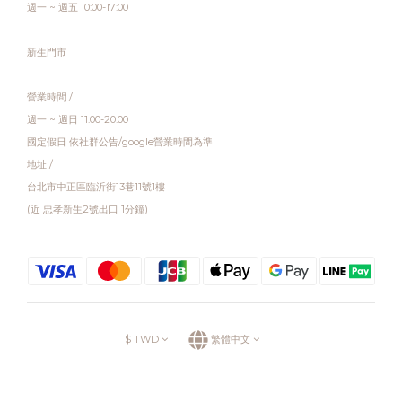
週一 ~ 週五 10:00-17:00
新生門市
營業時間 /
週一 ~ 週日 11:00-20:00
國定假日 依社群公告/google營業時間為準
地址 /
台北市中正區臨沂街13巷11號1樓
(近 忠孝新生2號出口 1分鐘)
$
TWD
繁體中文