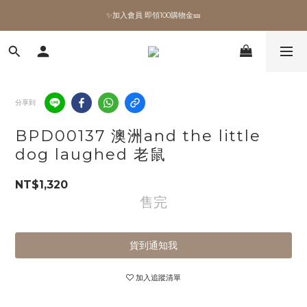
✨加入會員 即領100購物金🎫
✨加入會員 即領100購物金🎫
全館滿額現折🔥
加拿大Umbra．買千送百🎫
分享到
✨加入會員 即領100購物金🎫
BPD00137 澳洲and the little
dog laughed 老鼠
NT$1,320
售完
貨到通知我
加入追蹤清單