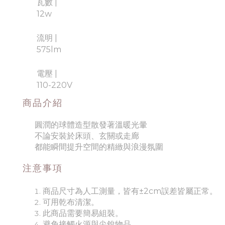
瓦數
|
12w
流明
|
575lm
電壓
|
110-220V
商品介紹
圓潤的球體造型散發著溫暖光暈
不論安裝於床頭、玄關或走廊
都能瞬間提升空間的精緻與浪漫氛圍
注意事項
商品尺寸為人工測量，皆有±2cm誤差皆屬正常。
可用乾布清潔。
此商品需要簡易組裝。
避免接觸火源與尖銳物品。