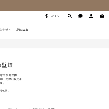
$
TWD
萩生活
品牌故事
le壁燈
玻璃球燈罩 為主體，
光線下閃爍細膩光澤。
暈，
，
漫氛圍。