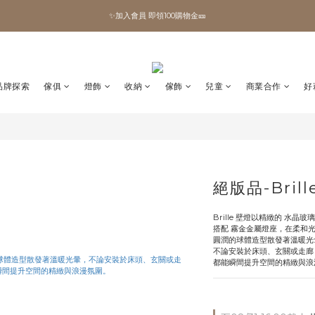
✨加入會員 即領100購物金🎫
✨加入會員 即領100購物金🎫
全館滿額現折🔥
加拿大Umbra．買千送百🎫
品牌探索
傢俱
燈飾
收納
傢飾
兒童
商業合作
好
✨加入會員 即領100購物金🎫
絕版品-Bril
Brille 壁燈以精緻的 水晶
搭配 霧金金屬燈座，在柔和
圓潤的球體造型散發著溫暖光
不論安裝於床頭、玄關或走廊
都能瞬間提升空間的精緻與浪