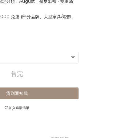
定分類，August｜盛夏獻禮 ‧ 雙重滿
,000 免運 (部分品牌、大型家具/燈飾、
售完
貨到通知我
加入追蹤清單