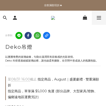
✨加入會員 即領100購物金🎫
全館滿額現折🔥
加拿大Umbra．買千送百🎫
✨加入會員 即領100購物金🎫
分享到
Deko吊燈
以層層堆疊的玻璃線條，勾勒出溫潤而有節奏感的光影表情。
Deko 吊燈透過細膩玻璃結構，讓光線柔和擴散，在空間中形成迷人的氛圍焦點。
至
08/31 16:00
截止
指定商品，August｜盛夏獻禮 ‧ 雙重滿額
折
指定商品，單筆滿 $5,000 免運 (部分品牌、大型家具/燈飾、
偏鄉遠地區運費另計)