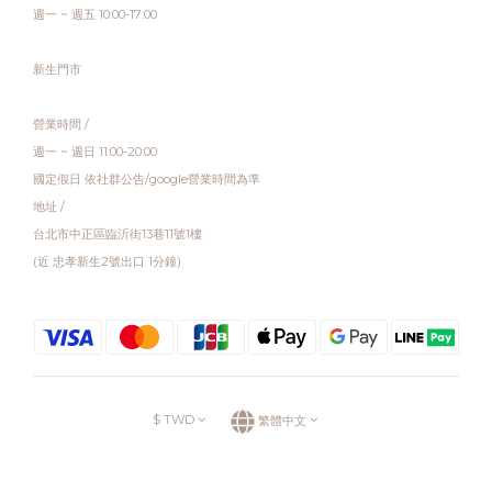
週一 ~ 週五 10:00-17:00
新生門市
營業時間 /
週一 ~ 週日 11:00-20:00
國定假日 依社群公告/google營業時間為準
地址 /
台北市中正區臨沂街13巷11號1樓
(近 忠孝新生2號出口 1分鐘)
$
TWD
繁體中文