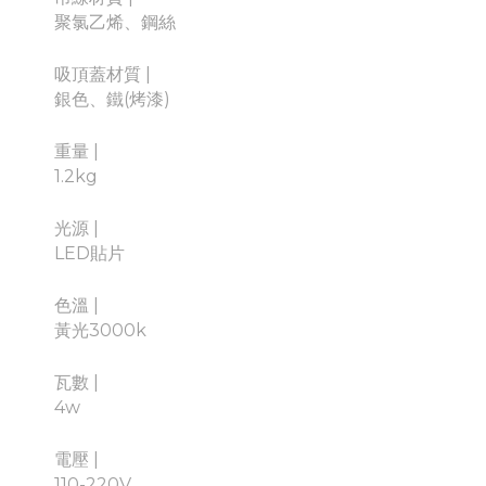
聚氯乙烯、鋼絲
吸頂蓋材質 |
銀色、鐵(烤漆)
重量
|
1.2kg
光源
|
LED貼片
色溫
|
黃光3000k
瓦數
|
4w
電壓
|
110-220V