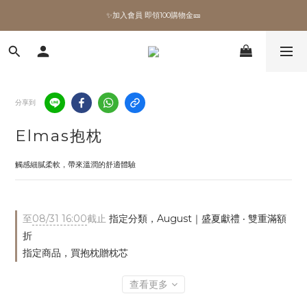
✨加入會員 即領100購物金🎫
✨加入會員 即領100購物金🎫
全館滿額現折🔥
加拿大Umbra．買千送百🎫
分享到
✨加入會員 即領100購物金🎫
Elmas抱枕
觸感細膩柔軟，帶來溫潤的舒適體驗
至
08/31 16:00
截止
指定分類，August｜盛夏獻禮 ‧ 雙重滿額
折
指定商品，買抱枕贈枕芯
查看更多