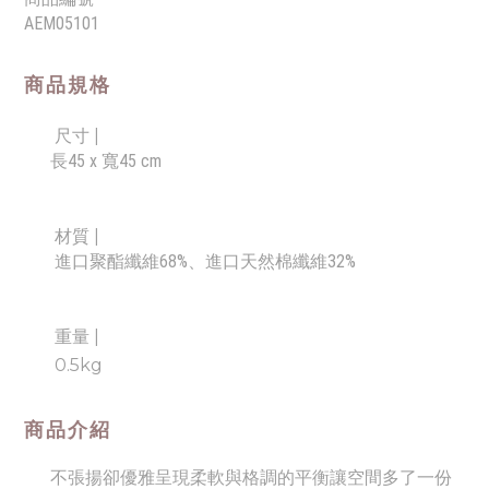
AEM05101
商品規格
尺寸 |
長45 x 寬45 cm
材質 |
進口聚酯纖維68%、進口天然棉纖維32%
重量 |
0.5
kg
商品介紹
不張揚卻優雅呈現柔軟與格調的平衡讓空間多了一份