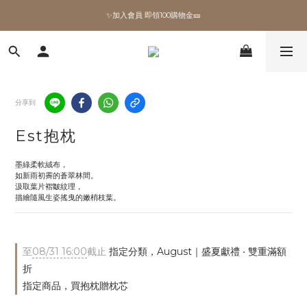
✨加入會員 即領100購物金🎫
✨加入會員 即領100購物金🎫
全館滿額現折🔥
加拿大Umbra．買千送百🎫
分享到
✨加入會員 即領100購物金🎫
Est抱枕
墨綠柔軟絨布，
如新雨初霽的蒼翠林間。
汲取葉片褶皺紋理，
描繪隨風生姿搖曳的嫩梢枝葉。
至
08/31 16:00
截止
指定分類，August｜盛夏獻禮 ‧ 雙重滿額
折
指定商品，買抱枕贈枕芯