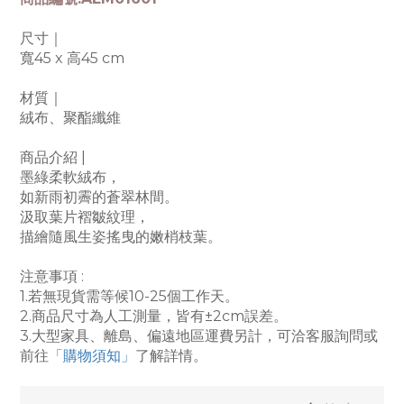
尺寸｜
寬45 x 高45 cm
材質｜
絨布、聚酯纖維
商品介紹 |
墨綠柔軟絨布，
如新雨初霽的蒼翠林間。
汲取葉片褶皺紋理，
描繪隨風生姿搖曳的嫩梢枝葉。
注意事項 :
1.
若無現貨需等候10-25個工作天
。
2.商品尺寸為人工測量，皆有±2cm誤差。
3.
大型家具、離島、偏遠地區運費另計，可洽客服詢問或
前往
「購物須知」
了解詳情。