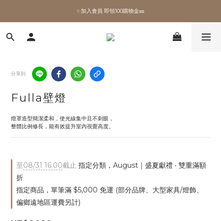
✨加入會員 即領100購物金🎫
✨加入會員 即領100購物金🎫
全館滿額現折🔥
加拿大Umbra．買千送百🎫
分享到
✨加入會員 即領100購物金🎫
Fulla壁燈
燈罩造型簡潔柔和，使光線集中且不刺眼，
整體比例修長，能有效提升室內視覺高度。
至
08/31 16:00
截止
指定分類，August｜盛夏獻禮 ‧ 雙重滿額
折
指定商品，單筆滿 $5,000 免運 (部分品牌、大型家具/燈飾、
偏鄉遠地區運費另計)