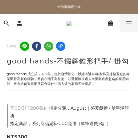
✨加入會員 即領100購物金🎫
全館滿額現折🔥
加拿大Umbra．買千送百🎫
✨加入會員 即領100購物金🎫
分享到
good hands-不鏽鋼錐形把手/ 掛勾
good hands 成立於 2023 年，位於台灣彰化，以擁有近40年家飾及建築五金的專
業開發及製造經驗，整合在地工業技術，並重新檢視過去大量製造所忽略的產品細
節，致力於創造實用且符合現代生活方式的家飾五金產品。
至
08/31 16:00
截止
指定分類，August｜盛夏獻禮 ‧ 雙重滿額
折
指定商品，系列商品滿$2000免運（單筆運費另計）
NT$300