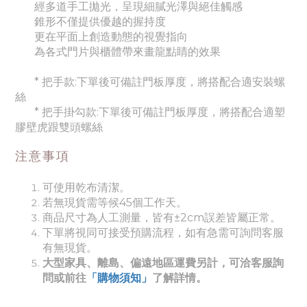
經多道手工拋光，呈現細膩光澤與絕佳觸感
錐形不僅提供優越的握持度
更在平面上創造動態的視覺指向
為各式門片與櫃體帶來畫龍點睛的效果
* 把手款:下單後可備註門板厚度，將搭配合適安裝螺
絲
* 把手掛勾款:下單後可備註門板厚度，將搭配合適塑
膠壁虎跟雙頭螺絲
注意事項
可使用乾布清潔。
若無現貨需等候45個工作天。
商品尺寸為人工測量，皆有±2cm誤差皆屬正常。
下單將視同可接受預購流程，如有急需可詢問客服
有無現貨。
大型家具、離島、偏遠地區運費另計，可洽客服詢
問或前往
「購物須知」
了解詳情。