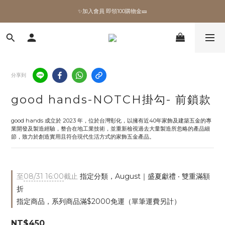
✨加入會員 即領100購物金🎫
✨加入會員 即領100購物金🎫
全館滿額現折🔥
加拿大Umbra．買千送百🎫
分享到
✨加入會員 即領100購物金🎫
good hands-NOTCH掛勾- 前鎖款
good hands 成立於 2023 年，位於台灣彰化，以擁有近40年家飾及建築五金的專
業開發及製造經驗，整合在地工業技術，並重新檢視過去大量製造所忽略的產品細
節，致力於創造實用且符合現代生活方式的家飾五金產品。
至
08/31 16:00
截止
指定分類，August｜盛夏獻禮 ‧ 雙重滿額
折
指定商品，系列商品滿$2000免運（單筆運費另計）
NT$450