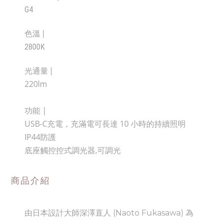
G4
色溫
|
2800K
光通量
|
220lm
|
功能
USB-C充電
，充滿電可
長達 10 小時的持續照明
IP44防護
底座觸控控式調光器,可調光
商品介紹
由日本設計大師深澤直人 (Naoto Fukasawa) 為