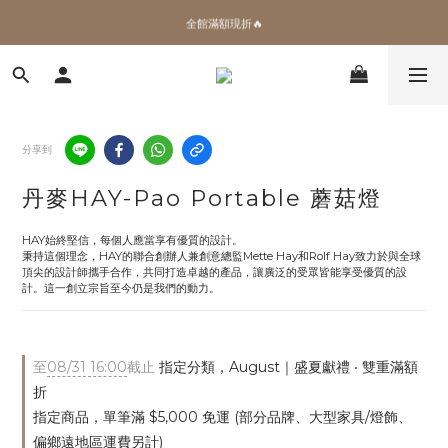
✨加入會員 即領100購物金🎫
全館滿額現折🔥
加拿大Umbra．買千送百🎫
✨加入會員 即領100購物金🎫
分享到
丹麥HAY-Pao Portable 蘑菇燈
HAY始終堅信，每個人應當享有優質的設計。
秉持這個理念，HAY的聯合創辦人兼創意總監Mette Hay和Rolf Hay致力於與全球
頂尖的設計師攜手合作，共同打造卓越的產品，讓廣泛的受眾皆能享受優質的設
計。這一創立宗旨至今仍是我們的動力。
至
08/31 16:00
截止
指定分類，August｜盛夏獻禮 ‧ 雙重滿額
折
指定商品，單筆滿 $5,000 免運 (部分品牌、大型家具/燈飾、
偏鄉遠地區運費另計)