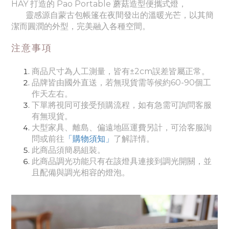
HAY 打造的 Pao Portable 蘑菇造型便攜式燈，
靈感源自蒙古包帳篷在夜間發出的溫暖光芒，以其簡
潔而圓潤的外型，完美融入各種空間。
注意事項
商品尺寸為人工測量，皆有±2cm誤差皆屬正常。
品牌皆由國外直送，若無現貨需等候約60-90個工
作天左右。
下單將視同可接受預購流程，如有急需可詢問客服
有無現貨。
大
型家具、離島、偏遠地區運費另計，可洽客服詢
問或前往
「購物須知」
了解詳情。
此商品須簡易組裝。
此商品調光功能只有在該燈具連接到調光開關，並
且配備與調光相容的燈泡。