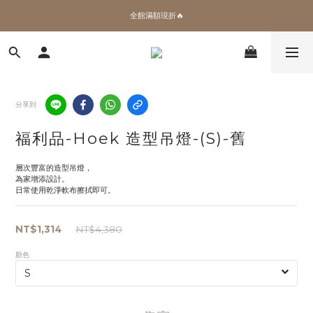
✨加入會員 即領100購物金🎫
全館滿額現折🔥
加拿大Umbra．買千送百🎫
✨加入會員 即領100購物金🎫
分享到
福利品-Hoek 造型吊燈-(S)-舊
層次豐富的造型吊燈，
為家增添設計。
日常使用乾淨軟布擦拭即可。
NT$1,314
NT$4,380
顏色