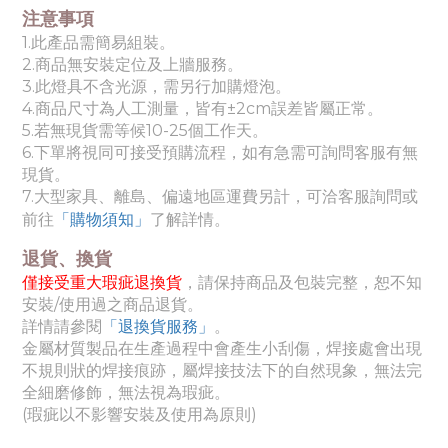
注意事項
1.此產品需簡易組裝。
2.商品無安裝定位及上牆服務。
3.此燈具不含光源，需另行加購燈泡。
4.商品尺寸為人工測量，皆有±2cm誤差皆屬正常。
5.若無現貨需等候
10-25個工作天
。
6.下單將視同可接受預購流程，如有急需可詢問客服有無
現貨。
7.
大型家具、離島、偏遠地區運費另計，可洽客服詢問或
。
前往
「購物須知」
了解詳情
退貨、換貨
僅接受重大瑕疵退換貨
，請保持商品及包裝完整，恕不知
安裝/使用過之商品退貨。
詳情請參閱
「退換貨服務」
。
金屬材質製品在生產過程中會產生小刮傷，焊接處會出現
不規則狀的焊接痕跡，屬焊接技法下的自然現象，無法完
全細磨修飾，無法視為瑕疵。
(瑕疵以不影響安裝及使用為原則)