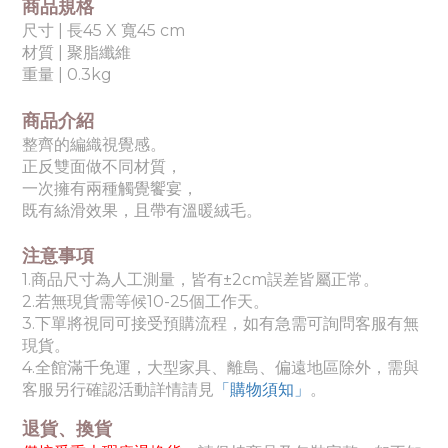
商品規格
尺寸 | 長45 X 寬45 cm
材質 | 聚脂纖維
重量 | 0.3kg
商品介紹
整齊的編織視覺感。
正反雙面做不同材質，
一次擁有兩種觸覺饗宴，
既有絲滑效果，且帶有溫暖絨毛。
注意事項
1.商品尺寸為人工測量，皆有±2cm誤差皆屬正常。
2.若無現貨需等候10-25個工作天。
3.下單將視同可接受預購流程，如有急需可詢問客服有無
現貨。
4.全館滿千免運，大型家具、離島、偏遠地區除外，需與
客服另行確認活動詳情請見
「購物須知」
。
退貨、換貨