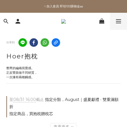
✨加入會員 即領100購物金🎫
✨加入會員 即領100購物金🎫
全館滿額現折🔥
加拿大Umbra．買千送百🎫
分享到
✨加入會員 即領100購物金🎫
Hoer抱枕
整齊的編織視覺感。
正反雙面做不同材質，
一次擁有兩種觸感。
至
08/31 16:00
截止
指定分類，August｜盛夏獻禮 ‧ 雙重滿額
折
指定商品，買抱枕贈枕芯
查看更多