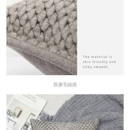
親膚毛絨感