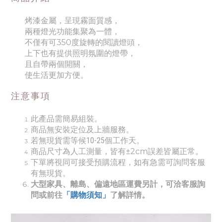
烤漆金屬，呈現霧面質感，
兩種燈光功能集聚為一體，
不僅有可350度旋轉的閱讀燈頭，
上下也有提供照明氛圍的燈帶，
且自帶兩個開關，
使生活更加方便。
注意事項
此產品需簡易組裝。
商品無安裝定位及上牆服務。
若無現貨需等候
10-25個工作天
。
商品尺寸為人工測量，皆有±2cm誤差皆屬正常。
下單將視同可接受預購流程，如有急需可詢問客服
有無現貨。
大型家具、離島、偏遠地區運費另計，可洽客服詢
問或前往
「購物須知」
了解詳情。