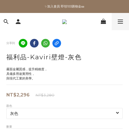
✨加入會員 即領100購物金🎫
✨加入會員 即領100購物金🎫
全館滿額現折🔥
加拿大Umbra．買千送百🎫
分享到
✨加入會員 即領100購物金🎫
福利品-Kaviri壁燈-灰色
霧面金屬質感，提升精緻度，
具備多用途實用性，
與現代工業的美學。
NT$2,296
NT$3,280
顏色
數量