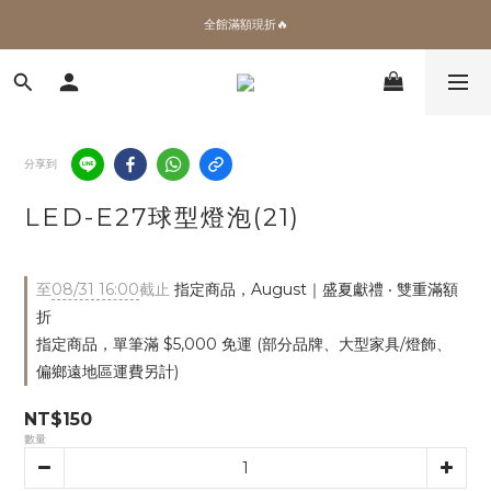
✨加入會員 即領100購物金🎫
全館滿額現折🔥
加拿大Umbra．買千送百🎫
✨加入會員 即領100購物金🎫
分享到
LED-E27球型燈泡(21)
至
08/31 16:00
截止
指定商品，August｜盛夏獻禮 ‧ 雙重滿額
折
指定商品，單筆滿 $5,000 免運 (部分品牌、大型家具/燈飾、
偏鄉遠地區運費另計)
NT$150
數量