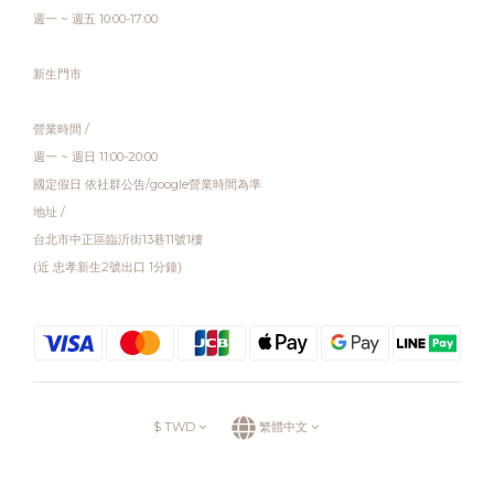
週一 ~ 週五 10:00-17:00
新生門市
營業時間 /
週一 ~ 週日 11:00-20:00
國定假日 依社群公告/google營業時間為準
地址 /
台北市中正區臨沂街13巷11號1樓
(近 忠孝新生2號出口 1分鐘)
$
TWD
繁體中文