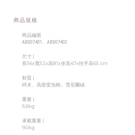
商品規格
商品編號
ABD07401、
ABD07402
尺寸 |
長56x寬52x高81x坐高47x扶手高65 cm
材質
|
梣木、高密度泡棉、雪尼爾絨
重量
|
6.6kg
承載重量
|
90kg