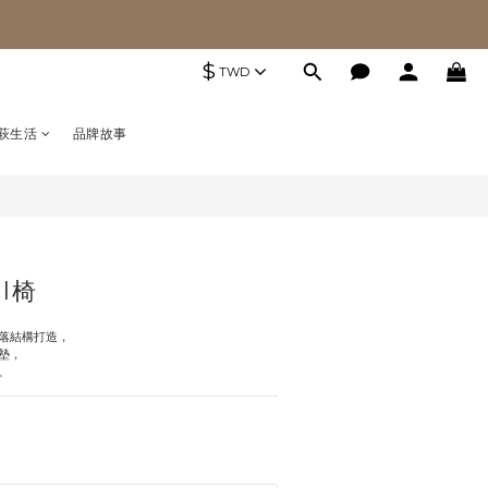
$
TWD
萩生活
品牌故事
l椅
俐落結構打造，
墊，
。