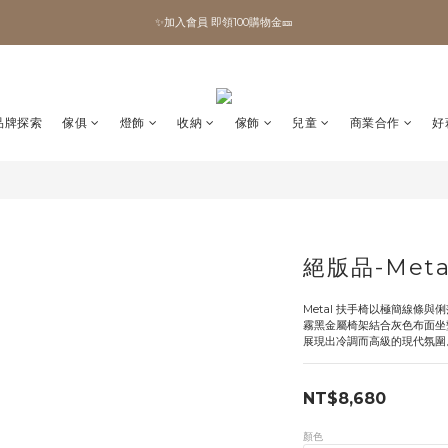
✨加入會員 即領100購物金🎫
✨加入會員 即領100購物金🎫
全館滿額現折🔥
加拿大Umbra．買千送百🎫
品牌探索
傢俱
燈飾
收納
傢飾
兒童
商業合作
好
✨加入會員 即領100購物金🎫
絕版品-Meta
Metal 扶手椅以極簡線條與
霧黑金屬椅架結合灰色布面坐
展現出冷調而高級的現代氛圍
NT$8,680
顏色