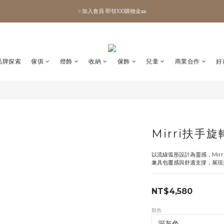
✨加入會員 即領100購物金🎫
✨加入會員 即領100購物金🎫
全館滿額現折🔥
加拿大Umbra．買千送百🎫
品牌探索
傢俱
燈飾
收納
傢飾
兒童
商業合作
好
✨加入會員 即領100購物金🎫
Mirri扶手
以流線弧形設計為靈感，Mir
兼具包覆感與舒適支撐，展現
NT$4,580
顏色