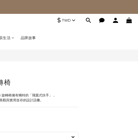
$
TWD
萩生活
品牌故事
旋轉椅
ri 旋轉椅擁有獨特的「飛翼式扶手」，
美觀與實用並存的設計語彙。