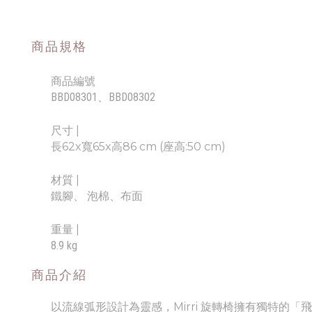
商品規格
商品編號
BBD08301、BBD08302
尺寸 |
長62x寬65x高86 cm (座高:50 cm)
材質
|
鐵腳、 泡棉、布面
重量
|
8.9 kg
商品介紹
以流線弧形設計為靈感，Mirri 旋轉椅擁有獨特的「