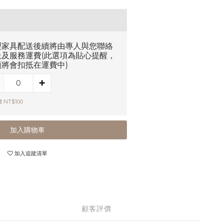
型家具配送後續將由專人與您聯絡
送及服務運費(此選項為貼心提醒，
額將會扣抵在運費中)
 NT$100
加入購物車
加入追蹤清單
顧客評價