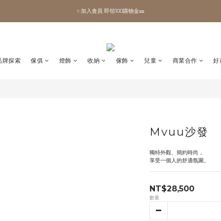
✨加入會員 即領100購物金🎫
✨加入會員 即領100購物金🎫
全館滿額現折🔥
加拿大Umbra．買千送百🎫
品牌探索
傢俱
燈飾
收納
傢飾
兒童
商業合作
好
✨加入會員 即領100購物金🎫
Mvuu沙發
獨特外觀、簡約時尚，
享受一個人的舒適氛圍。
NT$28,500
數量