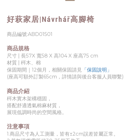
好萩家居|
Návrhář高腳椅
商品編號:ABD01501
商品規格
尺寸 | 長57X 寬58 X 高104 X 座高75 cm
材質 | 梣木、
棉
「保固說明」
保固期間｜12個月，相關保固請見
(座高可額外訂製65cm，詳情請與後台客服人員聯繫)
商品介紹
梣木實木架構穩固，
搭配舒適透氣棉麻材質，
展現低調時尚的空間風格。
注意事項
1.商品尺寸為人工測量，皆有±2cm誤差皆屬正常。