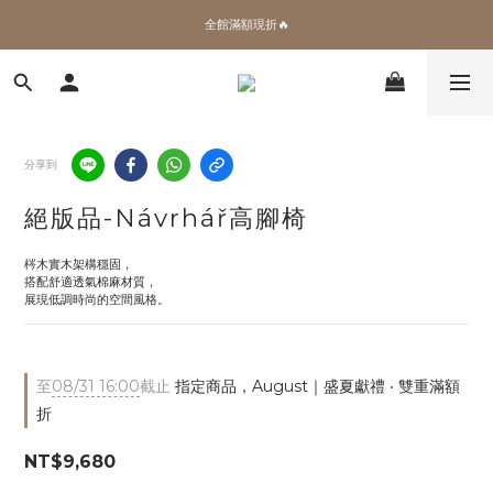
✨加入會員 即領100購物金🎫
全館滿額現折🔥
加拿大Umbra．買千送百🎫
✨加入會員 即領100購物金🎫
分享到
絕版品-Návrhář高腳椅
梣木實木架構穩固，
搭配舒適透氣棉麻材質，
展現低調時尚的空間風格。
至
08/31 16:00
截止
指定商品，August｜盛夏獻禮 ‧ 雙重滿額
折
NT$9,680