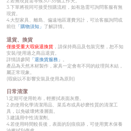
2.若無現貨需等候30-35
個工作天
。
3.下單將視同可接受預購流程，如有急需可詢問客服有無
現貨。
4.
大
型家具、離島、偏遠地區運費另計，可洽客服詢問或
前往
「購物須知」
了解詳情。
退貨、換貨
僅接受重大瑕疵退換貨
，請保持商品及包裝完整，恕不知
安裝/使用過之商品退貨。
詳情請參閱
「退換貨服務」
。
產品為天然木材製作，家具一定會有不同的紋理與木結，
屬正常現象。
(瑕疵以不影響安裝及使用為原則)
日常清潔
1.定期可使用乾布，輕擦拭表面灰塵。
2.勿使用化學清潔用品、菜瓜布或具砂磨性質的清潔工
具，以免破壞烤漆層面。
3.建議用中性清潔劑。
4.若使用時間較長後，表面的刮痕痕跡，可使用實木保養
油擦拭刮傷處。