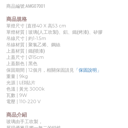
商品編號:
AMG07001
商品規格
單燈尺寸 |
直徑40 X 高53 cm
單燈材質 |
玻璃(人工吹製)、鋁、鐵(烤漆)、矽膠
吊線尺寸 | 約
1-1.5m
吊線材質 |
聚氯乙烯、鋼絲
上蓋材質 |
鐵(噴漆)
上蓋尺寸 |
Ø15cm
上蓋顏色 | 黑色
「保固說明」
保固期間 | 12個月，相關保固請見
重量
| 9kg
光源 |
LED貼片
色溫 |
黃光 3000k
瓦數 | 9
W
電壓 |
110-220 V
商品介紹
玻璃由手工吹製，
展現優雅且獨一無二的特性。