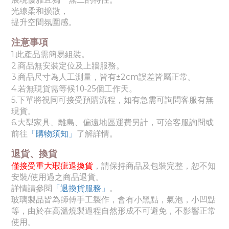
光線柔和擴散，
提升空間氛圍感。
注意事項
1.此產品需簡易組裝。
2.商品無安裝定位及上牆服務。
3.
商品尺寸為人工測量，皆有±2cm誤差皆屬正常。
10-25個工作天
4.若無現貨需等候
。
5.下單將視同可接受預購流程，如有急需可詢問客服有無
現貨。
6.
大
型家具、離島、偏遠地區運費另計，可洽客服詢問或
前往
「購物須知」
了解詳情。
退貨、換貨
僅接受重大瑕疵退換貨
，請保持商品及包裝完整，恕不知
安裝/使用過之商品退貨。
詳情請參閱
「退換貨服務」
。
玻璃製品皆為師傅手工製作，會有小黑點，氣泡，小凹點
等，由於在高溫燒製過程自然形成不可避免，不影響正常
使用。