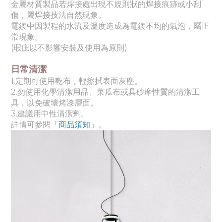
金屬材質製品若焊接處出現不規則狀的焊接痕跡或小刮
傷，屬焊接技法自然現象。
電鍍中因製程的水流及溫度造成為電鍍不均的氣泡，屬正
常現象。
(瑕疵以不影響安裝及使用為原則)
日常清潔
1.定期可使用乾布，輕擦拭表面灰塵。
2.勿使用化學清潔用品、菜瓜布或具砂摩性質的清潔工
具，以免破壞烤漆層面。
3.建議用中性清潔劑。
詳情可參閱
「商品須知
」
。