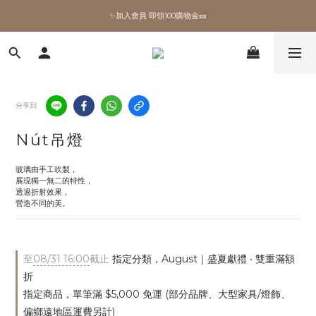
✨加入會員 即領100購物金🎫
✨加入會員 即領100購物金🎫
全館滿額現折🔥
加拿大Umbra．買千送百🎫
分享到
✨加入會員 即領100購物金🎫
Nút吊燈
玻璃由手工吹製，
展現獨一無二的特性，
透過折射效果，
營造不同的美。
至
08/31 16:00
截止
指定分類，August｜盛夏獻禮 ‧ 雙重滿額
折
指定商品，單筆滿 $5,000 免運 (部分品牌、大型家具/燈飾、
偏鄉遠地區運費另計)