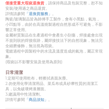
僅接受重大瑕疵退換貨
，請保持商品及包裝完整，恕不知
安裝/使用過之商品退貨。
詳情請參閱
「退換貨服務」
。
陶瓷/玻璃製品皆為師傅手工製作，會有小黑點，氣泡，
小凹點等，由於在高溫燒製過程自然形成不可避免，不影
響正常使用。
金屬材質製品在生產過程中會產生小刮傷，焊接處會出現
不規則狀的焊接痕跡，屬焊接技法下的自然現象，無法完
全細磨修飾，無法視為瑕疵。
電鍍過程中因製程中的水流及溫度造成的氣泡，屬正常現
象。
(瑕疵以不影響安裝及使用為原則)
日常清潔
1.定期可使用乾布，輕擦拭表面灰塵。
2.勿使用化學清潔用品、菜瓜布或具砂摩性質的清潔工
具，以免破壞烤漆層面。
3.建議用中性清潔劑。
詳情可參閱
「商品須知
」
。