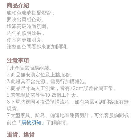
商品介紹
琥珀色玻璃搭配燈管，
照映出質感色彩。
增添高級時尚氛圍。
均勻的照明效果，
使室內更加明亮。
讓整個空間看起來更加開闊。
注意事項
1.此產品需簡易組裝。
2.商品無安裝定位及上牆服務。
3.此燈具不含光源，需另行加購燈泡。
4.商品尺寸為人工測量，皆有±2cm誤差皆屬正常。
5.若無現貨需等候
10-25個工作天
。
6.下單將視同可接受預購流程，如有急需可詢問客服有無
現貨。
7.
大型家具、離島、偏遠地區運費另計，可洽客服詢問或
。
前往
「購物須知」
了解詳情
退貨、換貨