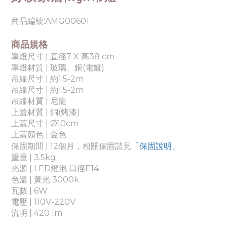
商品編號:AMG00601
商品規格
單燈尺寸 | 直徑7 X 高38 cm
單燈材質 | 玻璃
、銅(電鍍)
吊線尺寸 | 約1.5-2m
吊線尺寸 | 約1.5-2m
吊線材質 | 尼龍
上蓋材質 | 銅(烤漆)
上蓋尺寸 |
Ø10cm
上蓋顏色 | 金色
「保固說明」
保固期間 | 12個月，相關保固請見
重量
| 3.5
kg
光源 |
LED燈泡 口徑E14
色溫 |
黃光 3000k
瓦數 | 6
W
電壓 |
110V-220V
流明 | 420 lm