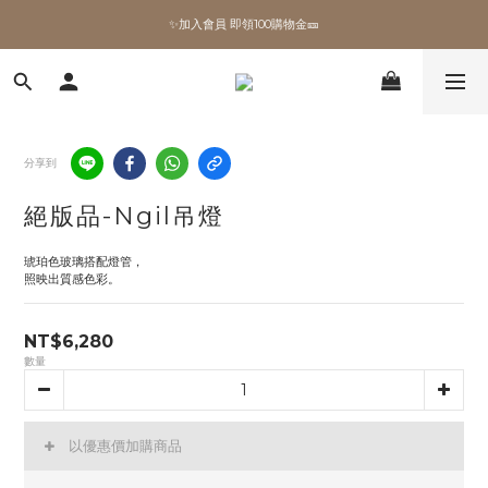
✨加入會員 即領100購物金🎫
✨加入會員 即領100購物金🎫
全館滿額現折🔥
加拿大Umbra．買千送百🎫
分享到
✨加入會員 即領100購物金🎫
絕版品-Ngil吊燈
琥珀色玻璃搭配燈管，
照映出質感色彩。
NT$6,280
數量
以優惠價加購商品