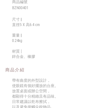
商品編號
BZN00401
尺寸 |
直徑5 X 高6.4 cm
重量 |
0.24kg
材質 |
鋅合金、橡膠
商品介紹
帶有曲度的外型設計，
使眼鏡有個好擺放的台座。
放置桌面或辦公空間，
都顯得十分精緻且有品味。
日常建議以乾布擦拭
，
以及避免接觸尖銳物品
。