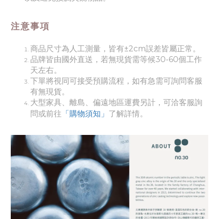
注意事項
商品尺寸為人工測量，皆有±2cm誤差皆屬正常。
品牌皆由國外直送，若無現貨需等候30-60個工作
天左右。
下單將視同可接受預購流程，如有急需可詢問客服
有無現貨。
大
型家具、離島、偏遠地區運費另計，可洽客服詢
了解詳情。
問或前往
「購物須知」