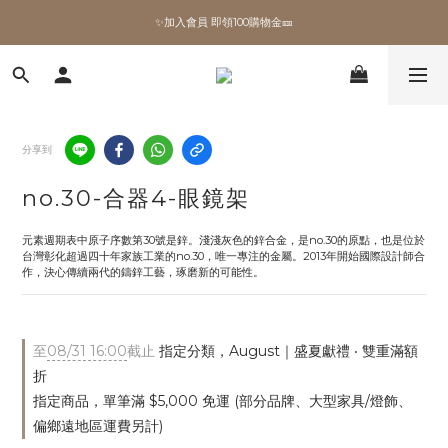
✨加入會員 即領100購物金🎫
✨加入會員 即領100購物金🎫
全館滿額現折🔥
加拿大Umbra．買千送百🎫
分享到
✨加入會員 即領100購物金🎫
no.30-合器4-眼鏡架
元素週期表中原子序數第30號是鋅。淺淺灰色的鋅合金，是no.30的原點，也是位於
台灣彰化超過四十年家族工業的no.30，唯一專注的金屬。2013年開始國際設計師合
作，決心傳續兩代的鑄鋅工藝，琢磨新的可能性。
至
08/31 16:00
截止
指定分類，August｜盛夏獻禮 ‧ 雙重滿額
折
指定商品，單筆滿 $5,000 免運 (部分品牌、大型家具/燈飾、
偏鄉遠地區運費另計)