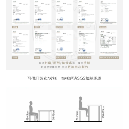
可供訂製布/皮樣，布樣經過SGS檢驗認證