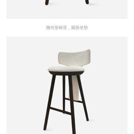
幾何形椅背，圓形坐墊