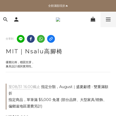
✨加入會員 即領100購物金🎫
全館滿額現折🔥
加拿大Umbra．買千送百🎫
✨加入會員 即領100購物金🎫
分享到
MIT｜Nsalu高腳椅
優雅比例，穩固支撐，
兼具設計感與實用性。
至
08/31 16:00
截止
指定分類，August｜盛夏獻禮 ‧ 雙重滿額
折
指定商品，單筆滿 $5,000 免運 (部分品牌、大型家具/燈飾、
偏鄉遠地區運費另計)