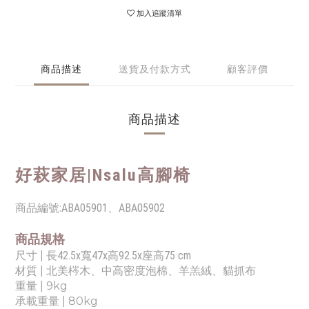
加入追蹤清單
商品描述
送貨及付款方式
顧客評價
商品描述
好萩家居|
Nsalu高腳椅
商品編號:
ABA05901、ABA05902
商品規格
尺寸 |
長42.5x寬47x高92.5x座高75 cm
材質 | 北美
梣木、中高密度泡棉、
羊羔絨、貓抓布
重量 | 9kg
承載重量
|
80kg