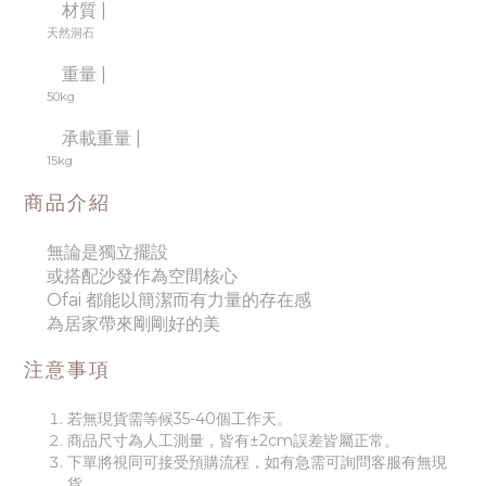
材質 |
天然洞石
重量 |
50kg
承載重量 |
15kg
商品介紹
無論是獨立擺設
或搭配沙發作為空間核心
Ofai 都能以簡潔而有力量的存在感
為居家帶來剛剛好的美
注意事項
若無現貨需等候35-40個工作天。
商品尺寸為人工測量，皆有±2cm誤差皆屬正常。
下單將視同可接受預購流程，如有急需可詢問客服有無現
貨。