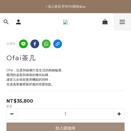
✨加入會員 即領100購物金🎫
✨加入會員 即領100購物金🎫
全館滿額現折🔥
加拿大Umbra．買千送百🎫
分享到
✨加入會員 即領100購物金🎫
Ofai茶几
Ofai，以柔和線條打造生活的精緻輪廓。
圓潤的桌面與俐落的幾何結構，
讓茶几在保留實用機能的同時，
也成為客廳裡最舒服的視覺焦點。
NT$35,800
數量
加入購物車