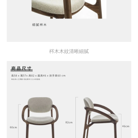
梣木木紋清晰細膩