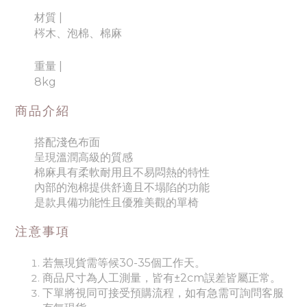
材質
|
梣木、泡棉、棉麻
重量
|
8kg
商品介紹
搭配淺色布面
呈現溫潤高級的質感
棉麻具有柔軟耐用且不易悶熱的特性
內部的泡棉提供舒適且不塌陷的功能
是款具備功能性且優雅美觀的單椅
注意事項
若無現貨需等候30-35個工作天。
商品尺寸為人工測量，皆有±2cm誤差皆屬正常。
下單將視同可接受預購流程，如有急需可詢問客服