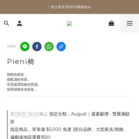
✨加入會員 即領100購物金🎫
✨加入會員 即領100購物金🎫
全館滿額現折🔥
加拿大Umbra．買千送百🎫
分享到
✨加入會員 即領100購物金🎫
Pieni椅
胡桃色框架，
搭配淺色布面，
呈現溫潤高級的質感。
採用胡桃木色框架，
至
08/31 16:00
截止
指定分類，August｜盛夏獻禮 ‧ 雙重滿額
折
指定商品，單筆滿 $5,000 免運 (部分品牌、大型家具/燈飾、
偏鄉遠地區運費另計)