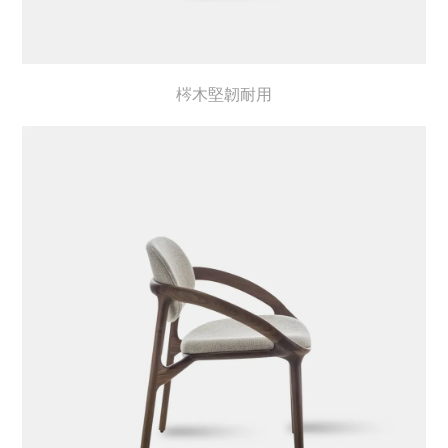
梣木堅韌耐用